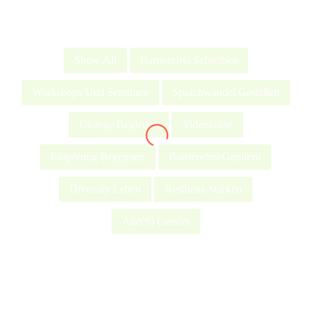
Show All
Barrierefrei Schreiben
Workshops Und Seminare
Sprachwandel Gestalten
Change Begleiten
Videokurse
Empörung Begegnen
Barrierefrei Gendern
Diversity Leben
Resilienz Stärken
Alle(s) Gender
Unser Geschäft durchlebte einen Change-Prozess
mit allen Höhen und Tiefen, die einen