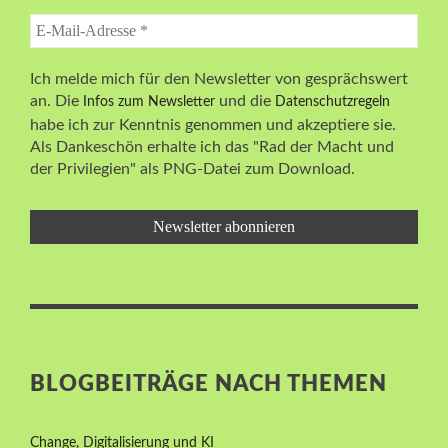
weiter.</p>
Read More MM
Journalistin, Dortmund
Texterin, Autorin, Journalistin
,
Lünen
Ich melde mich für den Newsletter von gesprächswert
an. Die
und die
Infos zum Newsletter
Datenschutzregeln
habe ich zur Kenntnis genommen und akzeptiere sie.
Als Dankeschön erhalte ich das "Rad der Macht und
der Privilegien" als PNG-Datei zum Download.
<p>Herzlichen Dank für den ausgesprochen
gelungenen Online-Vortrag. Wir haben noch einige
sehr positive Rückmeldungen erhalten. Es ist
wirklich gut angekommen.</p>
Read More MM
Heike Epping-Hellrung
Fachbereichsleiterin für Sprachen der vhs Münster
,
Stadt
Münster
,
Münster
BLOGBEITRÄGE NACH THEMEN
<p>„Alle, die sich für das Thema inklusive und
Change, Digitalisierung und KI