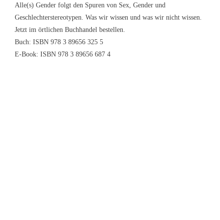
Alle(s) Gender folgt den Spuren von Sex, Gender und
Amazon
Geschlechterstereotypen. Was wir wissen und was wir nicht wissen.
Jetzt im örtlichen Buchhandel bestellen.
Buch: ISBN 978 3 89656 325 5
E-Book: ISBN 978 3 89656 687 4
<p>Im 90-Minuten-Workshop „Verständlich und
barrierefrei schreiben“ von Sigi Lieb habe ich mich
endlich einmal bewusst damit auseinander gesetzt,
was sprachliche Barrierefreiheit konkret heißt. Sigi
Lieb machte dies an sehr vielen Beispielen deutlich.
Ich fand es super, die Perspektive zu wechseln und
etwa die Vorlesefunktion immer mitzudenken.
Besonders hängen geblieben ist mir, dass der
Genderstern besser ist als der Doppelpunkt. Das
kompakte Handout rundet dieses Format wunderbar
ab. Vielen Dank, Sigi Lieb!</p>
Read More MM
Franziska Nauck
Schreibtrainerin
,
Granatgruen
,
Frankfurt am Main