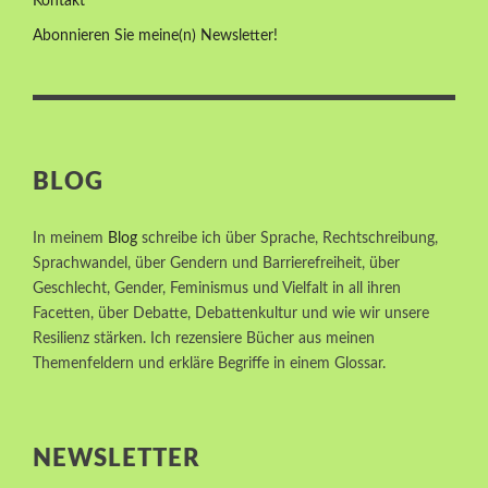
Kontakt
hat sie in das Thema eingeführt. Statt zu
Abonnieren Sie meine(n) Newsletter!
polarisieren ist Sigi Lieb immer wieder wichtig im
Gespräch zu bleiben und die unterschiedlichen
Positionen gegenseitig anzuerkennen. Fragen der
Teilnehmenden wurden kompetent und sehr
fachkundig beantwortet.</p>
Read More MM
BLOG
Annette Wiede
Fachreferentin
,
Vernetzungsstelle für Gleichberechtigung
In meinem
Blog
schreibe ich über Sprache, Rechtschreibung,
e.V.
,
Hannover
Sprachwandel, über Gendern und Barrierefreiheit, über
Geschlecht, Gender, Feminismus und Vielfalt in all ihren
Facetten, über Debatte, Debattenkultur und wie wir unsere
Resilienz stärken. Ich rezensiere Bücher aus meinen
<p>Im Resilienz-Coaching durfte ich
Themenfeldern und erkläre Begriffe in einem Glossar.
einschränkende Glaubenssätze hinterfragen, die
Selbstführung verbessern. Das half mir, weitere
Karriereschritte zu gehen. Sigi Lieb als Coach und
NEWSLETTER
Sparringspartner empfehle ich uneingeschränkt