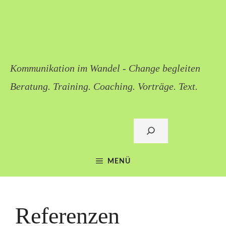
Zum
Inhalt
gesprächswert
springen
Kommunikation im Wandel - Change begleiten
Beratung. Training. Coaching. Vorträge. Text.
Sigi Lieb: mail@gespraechswert.de
Suchen
MENÜ
Referenzen