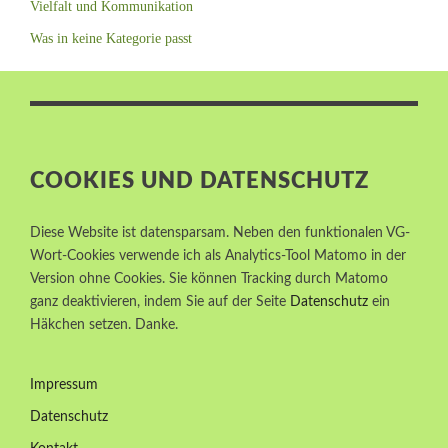
Feedback per E-Mail
Vielfalt und Kommunikation
Was in keine Kategorie passt
<p>Ich habe mich nicht bewertet gefühlt. Dadurch
konnte ich mich besser öffnen.</p>
Read More
MM
COOKIES UND DATENSCHUTZ
Geschäftsführerin NGO
Köln
Diese Website ist datensparsam. Neben den funktionalen VG-
Wort-Cookies verwende ich als Analytics-Tool Matomo in der
Version ohne Cookies. Sie können Tracking durch Matomo
ganz deaktivieren, indem Sie auf der Seite
Datenschutz
ein
<p>In einem zweistündigen Workshop hat Sigi
Häkchen setzen. Danke.
Lieb mit kommunalen Gleichstellungsbeauftragten
aus Niedersachsen darüber diskutiert, welche
Impressum
Herausforderungen sich durch die Einführung des
neuen Selbstbestimmungsgesetzes zum 01.11.2024
Datenschutz
ergeben. Durch ihre offene und verständliche Art