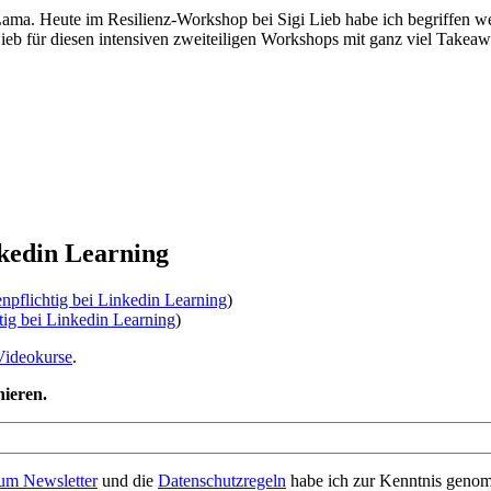
ai Lama. Heute im Resilienz-Workshop bei Sigi Lieb habe ich begriffen 
 Lieb für diesen intensiven zweiteiligen Workshops mit ganz viel Takeaw
nkedin Learning
pflichtig bei Linkedin Learning
)
tig bei Linkedin Learning
)
Videokurse
.
ieren.
zum Newsletter
und die
Datenschutzregeln
habe ich zur Kenntnis genom