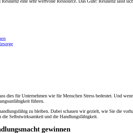
Resilienz eine sehr wertvolle Ressource. Das Gute: Resilienz lässt sich
nen
fürsorge
dass dies für Unternehmen wie für Menschen Stress bedeutet. Und wen
ungsunfähigkeit führen.
ise handlungsfähig zu bleiben. Dabei schauen wir gezielt, wie Sie die 
n die Selbstwirksamkeit und die Handlungsfähigkeit.
ndlungsmacht gewinnen