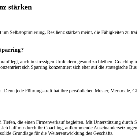
nz stärken
 um Selbstoptimierung. Resilienz stärken meint, die Fähigkeiten zu tr
 Sparring?
darauf legt, auch in stressigen Umfeldern gesund zu bleiben. Coachin
nzentriert sich Sparring konzentriert sich eher auf die strategische Bu
. Denn jede Führungskraft hat ihre persönlichen Muster, Merkmale, Gl
iefen, die einen Firmenverkauf begleiten. Mit Unterstützung durch Sig
gi Lieb half mir durch ihr Coaching, aufkommende Auseinandersetzunge
e solide Grundlage für die Weiterentwicklung des Geschäfts.