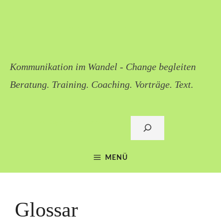
Zum
Inhalt
gesprächswert
springen
Kommunikation im Wandel - Change begleiten
Beratung. Training. Coaching. Vorträge. Text.
Sigi Lieb: mail@gespraechswert.de
Suchen
MENÜ
Glossar