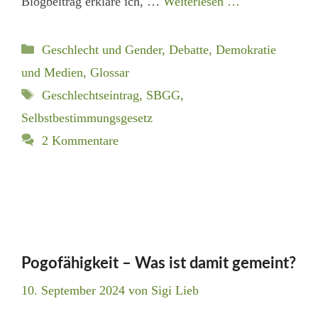
Blogbeitrag erkläre ich, …
Weiterlesen …
Kategorien
Geschlecht und Gender
,
Debatte, Demokratie
und Medien
,
Glossar
Schlagwörter
Geschlechtseintrag
,
SBGG
,
Selbstbestimmungsgesetz
2 Kommentare
Pogofähigkeit – Was ist damit gemeint?
10. September 2024
von
Sigi Lieb