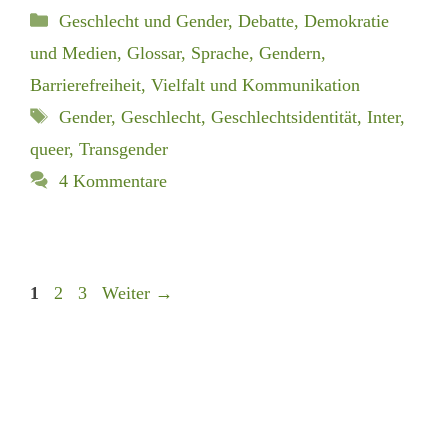
Kategorien
Geschlecht und Gender
,
Debatte, Demokratie
und Medien
,
Glossar
,
Sprache, Gendern,
Barrierefreiheit
,
Vielfalt und Kommunikation
Schlagwörter
Gender
,
Geschlecht
,
Geschlechtsidentität
,
Inter
,
queer
,
Transgender
4 Kommentare
Seite
Seite
Seite
1
2
3
Weiter
→