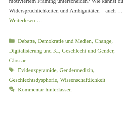
motiviertem Framing unterscheiden? Wie kannst du
Widersprüchlichkeiten und Ambiguitäten – auch …
Weiterlesen …
Kategorien
Debatte, Demokratie und Medien
,
Change,
Digitalisierung und KI
,
Geschlecht und Gender
,
Glossar
Schlagwörter
Evidenzpyramide
,
Gendermedizin
,
Geschlechtsdysphorie
,
Wissenschaftlichkeit
Kommentar hinterlassen