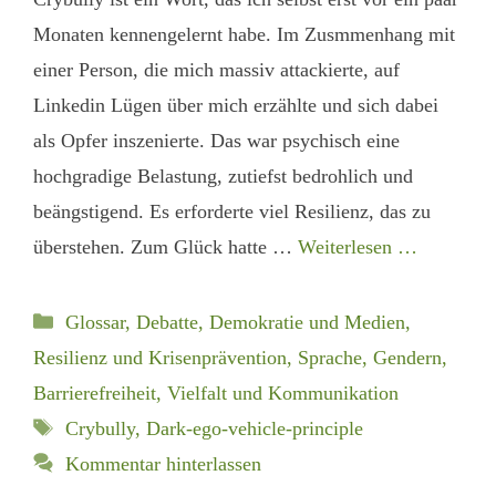
Monaten kennengelernt habe. Im Zusmmenhang mit
einer Person, die mich massiv attackierte, auf
Linkedin Lügen über mich erzählte und sich dabei
als Opfer inszenierte. Das war psychisch eine
hochgradige Belastung, zutiefst bedrohlich und
beängstigend. Es erforderte viel Resilienz, das zu
überstehen. Zum Glück hatte …
Weiterlesen …
Kategorien
Glossar
,
Debatte, Demokratie und Medien
,
Resilienz und Krisenprävention
,
Sprache, Gendern,
Barrierefreiheit
,
Vielfalt und Kommunikation
Schlagwörter
Crybully
,
Dark-ego-vehicle-principle
Kommentar hinterlassen