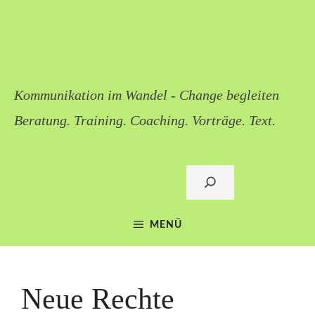
Zum
Inhalt
gesprächswert
springen
Kommunikation im Wandel - Change begleiten
Beratung. Training. Coaching. Vorträge. Text.
Sigi Lieb: mail@gespraechswert.de
Suchen
MENÜ
Neue Rechte