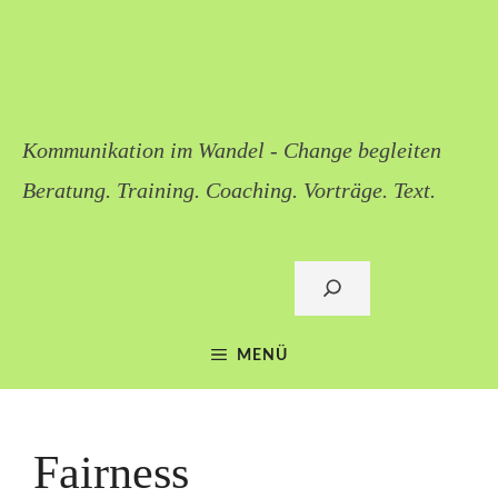
Zum
Inhalt
gesprächswert
springen
Kommunikation im Wandel - Change begleiten
Beratung. Training. Coaching. Vorträge. Text.
Sigi Lieb: mail@gespraechswert.de
Suchen
MENÜ
Fairness