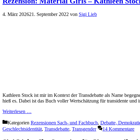
Rezension: Material Girls – Kathleen Stoc
4. März 2026
21. September 2022
von
Sigi Lieb
Kathleen Stock ist mir im Kontext der Transdebatte als Name begegnet. 
hieß es. Dabei ist das Buch voller Wertschätzung für transidente und
Weiterlesen …
Kategorien
Rezensionen Sach- und Fachbuch
,
Debatte, Demokrati
Geschlechtsidentität
,
Transdebatte
,
Transgender
14 Kommentare