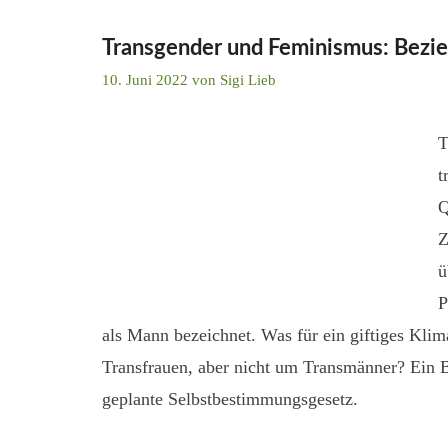
Transgender und Feminismus: Bezie
10. Juni 2022
von
Sigi Lieb
T
t
Q
Z
ü
P
als Mann bezeichnet. Was für ein giftiges Kli
Transfrauen, aber nicht um Transmänner? Ein B
geplante Selbstbestimmungsgesetz.