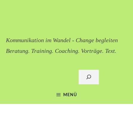
Zum
Inhalt
gesprächswert
springen
Kommunikation im Wandel - Change begleiten
Beratung. Training. Coaching. Vorträge. Text.
Sigi Lieb: mail@gespraechswert.de
Suchen
MENÜ