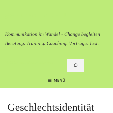
Zum
Inhalt
gesprächswert
springen
Kommunikation im Wandel - Change begleiten
Beratung. Training. Coaching. Vorträge. Text.
Sigi Lieb: mail@gespraechswert.de
Suchen
MENÜ
Geschlechtsidentität