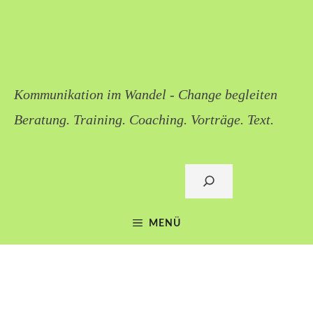
Zum
Inhalt
gesprächswert
springen
Kommunikation im Wandel - Change begleiten
Beratung. Training. Coaching. Vorträge. Text.
Sigi Lieb: mail@gespraechswert.de
Suchen
MENÜ