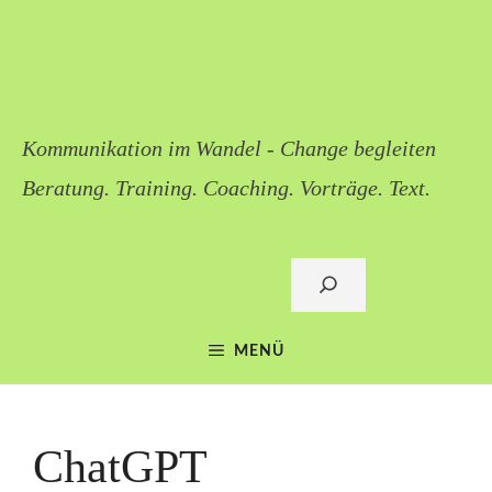
Zum
Inhalt
gesprächswert
springen
Kommunikation im Wandel - Change begleiten
Beratung. Training. Coaching. Vorträge. Text.
Sigi Lieb: mail@gespraechswert.de
Suchen
MENÜ
ChatGPT